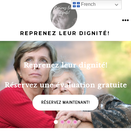
Skip
French
to
content
M
REPRENEZ LEUR DIGNITÉ!
Reprenez leur dignité!
Réservez une évaluation gratuite
RÉSERVEZ MAINTENANT!